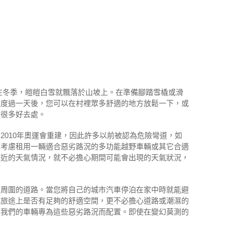
在冬季，皚皚白雪就飄落於山坡上。在準備腳踏雪橇或滑
上度過一天後，您可以在村裡眾多舒適的地方放鬆一下，或
有很多好去處。
010年奧運會重建，因此許多以前被認為危險彎道，如
該考慮租用一輛適合惡劣路況的多功能越野車輛或其它合適
附近的天氣情況，就不必擔心期間可能會出現的天氣狀況，
其周圍的道路。當您將自己的城市汽車停泊在家中時就能避
或旅途上是否有足夠的舒適空間，更不必擔心道路或潮濕的
而我們的車輛專為這些惡劣路況而配置。即使在變幻莫測的