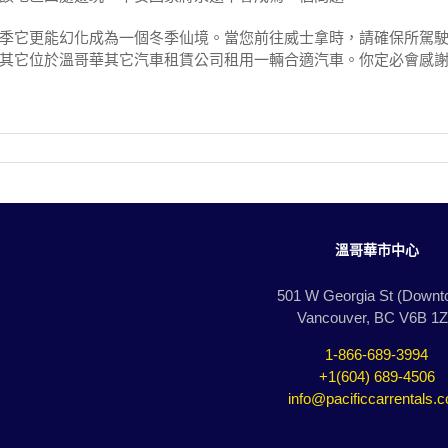
季它更能幻化成為一個冬季仙境。當您前往威士拿時，請確保所駕
其它位於溫哥華其它汽車租賃公司租用一輛合適汽車。你定必會感
溫哥華市中心
501 W Georgia St (Downt
Vancouver, BC V6B 1
1-866-689-3994
+1(604) 689-4506
info@pacificcarrentals.