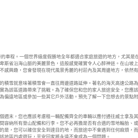
時的車程。一個世界級度假勝地全年都適合家庭旅遊的地方，尤其是
卑斯省沿海山脈的美麗景色，這般感覺確實令人心醉神迷。在山坡
不感興趣，您會發現在現代風景秀麗的村莊內及其周邊地方，依然
的積雪就意味著積雪會一直往周邊道路延伸。著名的海天高速公路為2
實為該區道路帶來了挑戰。為了確保您和您的家人旅途安全，您應
為偏遠地區或參加一些其它戶外活動。預先了解一下您想去的景點
個週末，您也應該考慮租一輛配備齊全的車輛以應付通往威士拿及
間容納所有登山配備和行李。您不必再擔是否有合適的雪地輪胎、
的是，您可以確信安全到達目的地，而旅途中不會遇到任何麻煩，
該地區四處遊玩，平安回家將永遠不會成為一個問題。