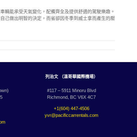
駛車輛能承受天氣變化，配備齊全及提供舒適的駕駛樂趣。
謝自己做出明智的決定，而省卻因冬季到威士拿而產生的壓
列治文 （溫哥華國際機場）
own)
#117 – 5911 Minoru Blvd
Z5
Richmond, BC V6X 4C7
+1(604) 447-4506
yvr@pacificcarrentals.com
com