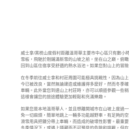
威士拿/黑梳山度假村距離溫哥華主要市中心區只有數小
雪板，飛馳於剛鋪滿新雪的山坡之前，坐在山之巔，俯瞰
回到山區住宿享受舒適的熱水浴池。如果您對山上的冒險
在冬季前往威士拿和村莊周圍可能極具挑戰性，因為山上
今已被改良，當然無論建造或維護得多麼好，然而冬季確
車輛。此外當您到達山上村莊時，亦可以順道參觀一些稍
這樣會讓您的旅途體驗更加輕鬆和充滿樂趣。
如果您是本地溫哥華人，並且想離開城市在山坡上度過一
免一切麻煩，簡單地跳上一輛多功能越野車，有足夠的空
滑雪用具把鹽分帶上車輛，而造成的破壞性影響。最重要
冬季情況下，或遇上隱藏而不可預見的危險和挑戰，但在