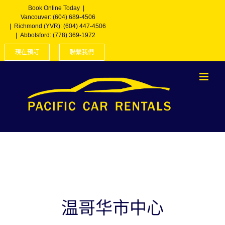
Skip
Book Online Today |
to
Vancouver: (604) 689-4506
content
|
Richmond (YVR): (604) 447-4506
|
Abbotsford: (778) 369-1972
現在預訂
聯繫我們
温哥华市中心